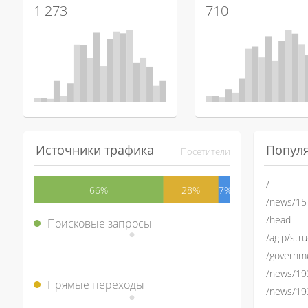
1 273
710
Источники трафика
Попул
Посетители
/
66%
28%
7%
/news/15
/head
Поисковые запросы
/agip/str
/governm
/news/19
Прямые переходы
/news/19