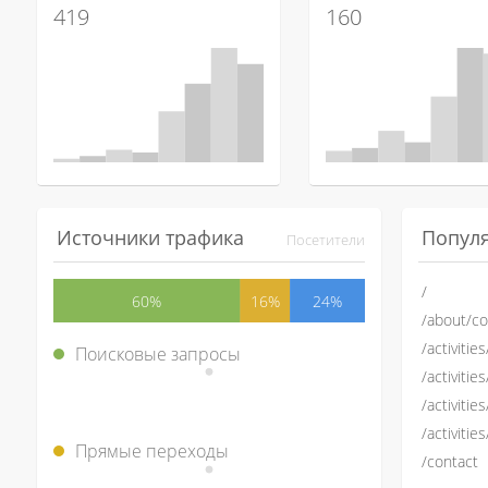
419
160
Источники трафика
Попул
Посетители
/
60%
16%
24%
/about/co
/activiti
Поисковые запросы
/activitie
/activiti
/activiti
Прямые переходы
/contact